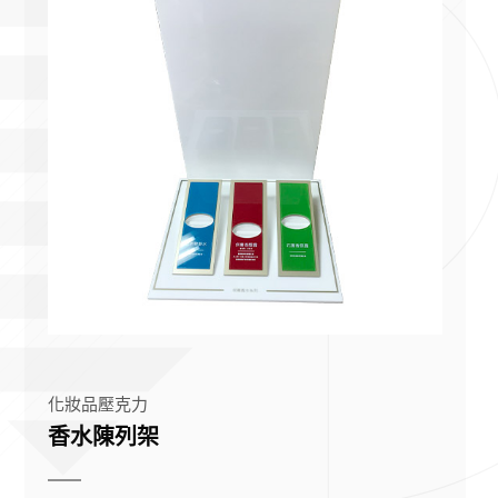
化妝品壓克力
香水陳列架